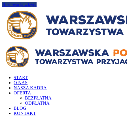
Rezerwacja wizyty
START
O NAS
NASZA KADRA
OFERTA
BEZPŁATNA
ODPŁATNA
BLOG
KONTAKT