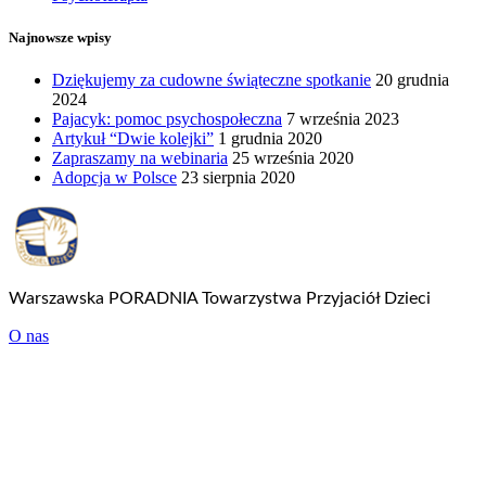
Najnowsze wpisy
Dziękujemy za cudowne świąteczne spotkanie
20 grudnia
2024
Pajacyk: pomoc psychospołeczna
7 września 2023
Artykuł “Dwie kolejki”
1 grudnia 2020
Zapraszamy na webinaria
25 września 2020
Adopcja w Polsce
23 sierpnia 2020
Warszawska PORADNIA Towarzystwa Przyjaciół Dzieci
O nas