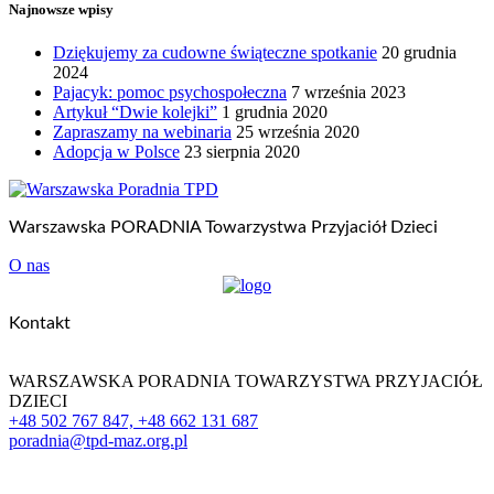
Najnowsze wpisy
Dziękujemy za cudowne świąteczne spotkanie
20 grudnia
2024
Pajacyk: pomoc psychospołeczna
7 września 2023
Artykuł “Dwie kolejki”
1 grudnia 2020
Zapraszamy na webinaria
25 września 2020
Adopcja w Polsce
23 sierpnia 2020
Warszawska PORADNIA Towarzystwa Przyjaciół Dzieci
O nas
Kontakt
WARSZAWSKA PORADNIA TOWARZYSTWA PRZYJACIÓŁ
DZIECI
+48 502 767 847, +48 662 131 687
poradnia@tpd-maz.org.pl