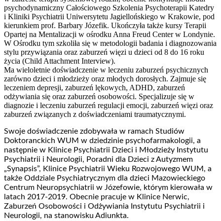
psychodynamiczny Całościowego Szkolenia Psychoterapii Katedry
i Kliniki Psychiatrii Uniwersytetu Jagiellońskiego w Krakowie, pod
kierunkiem prof. Barbary Józefik. Ukończyła także kursy Terapii
Opartej na Mentalizacji w ośrodku Anna Freud Center w Londynie.
W Ośrodku tym szkoliła się w metodologii badania i diagnozowania
stylu przywiązania oraz zaburzeń więzi u dzieci od 8 do 16 roku
życia (Child Attachment Interview).
Ma wieloletnie doświadczenie w leczeniu zaburzeń psychicznych
zarówno dzieci i młodzieży oraz młodych dorosłych. Zajmuje się
leczeniem depresji, zaburzeń lękowych, ADHD, zaburzeń
odżywiania się oraz zaburzeń osobowości. Specjalizuje się w
diagnozie i leczeniu zaburzeń regulacji emocji, zaburzeń więzi oraz
zaburzeń związanych z doświadczeniami traumatycznymi.
Swoje doświadczenie zdobywała w ramach Studiów
Doktoranckich WUM w dziedzinie psychofarmakologii, a
następnie w Klinice Psychiatrii Dzieci i Młodzieży Instytutu
Psychiatrii i Neurologii, Poradni dla Dzieci z Autyzmem
„Synapsis”, Klinice Psychiatrii Wieku Rozwojowego WUM, a
także Oddziale Psychiatrycznym dla dzieci Mazowieckiego
Centrum Neuropsychiatrii w Józefowie, którym kierowała w
latach 2017-2019. Obecnie pracuje w Klinice Nerwic,
Zaburzeń Osobowości i Odżywiania Instytutu Psychiatrii i
Neurologii, na stanowisku Adiunkta.