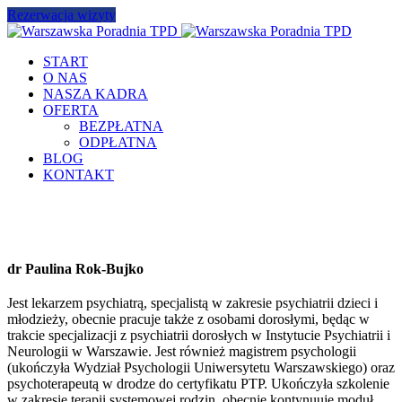
Rezerwacja wizyty
START
O NAS
NASZA KADRA
OFERTA
BEZPŁATNA
ODPŁATNA
BLOG
KONTAKT
dr Paulina Rok-Bujko
Jest lekarzem psychiatrą, specjalistą w zakresie psychiatrii dzieci i
młodzieży, obecnie pracuje także z osobami dorosłymi, będąc w
trakcie specjalizacji z psychiatrii dorosłych w Instytucie Psychiatrii i
Neurologii w Warszawie. Jest również magistrem psychologii
(ukończyła Wydział Psychologii Uniwersytetu Warszawskiego) oraz
psychoterapeutą w drodze do certyfikatu PTP. Ukończyła szkolenie
w zakresie terapii systemowej rodzin, obecnie kontynuuje moduł