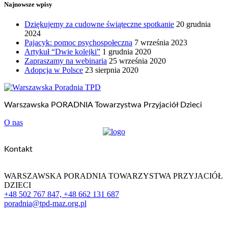
Najnowsze wpisy
Dziękujemy za cudowne świąteczne spotkanie
20 grudnia
2024
Pajacyk: pomoc psychospołeczna
7 września 2023
Artykuł “Dwie kolejki”
1 grudnia 2020
Zapraszamy na webinaria
25 września 2020
Adopcja w Polsce
23 sierpnia 2020
Warszawska PORADNIA Towarzystwa Przyjaciół Dzieci
O nas
Kontakt
WARSZAWSKA PORADNIA TOWARZYSTWA PRZYJACIÓŁ
DZIECI
+48 502 767 847, +48 662 131 687
poradnia@tpd-maz.org.pl